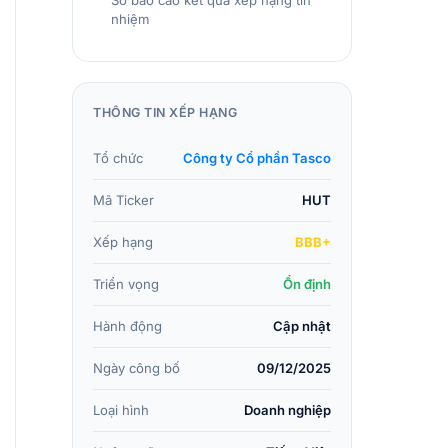
Số báo cáo kết quả xếp hạng tín
nhiệm
THÔNG TIN XẾP HẠNG
Tổ chức
Công ty Cổ phần Tasco
Mã Ticker
HUT
Xếp hạng
BBB+
Triển vọng
Ổn định
Hành động
Cập nhật
Ngày công bố
09/12/2025
Loại hình
Doanh nghiệp