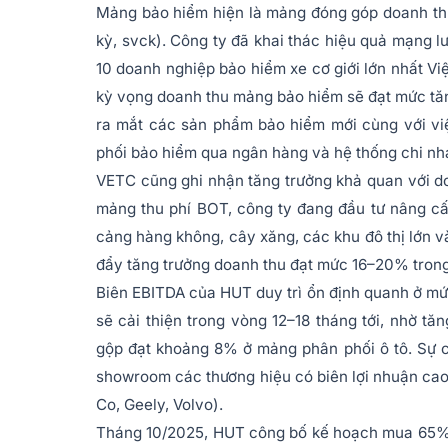
Mảng bảo hiểm hiện là mảng đóng góp doanh thu
kỳ, svck). Công ty đã khai thác hiệu quả mạng 
10 doanh nghiệp bảo hiểm xe cơ giới lớn nhất Vi
kỳ vọng doanh thu mảng bảo hiểm sẽ đạt mức tăng
ra mắt các sản phẩm bảo hiểm mới cùng với vi
phối bảo hiểm qua ngân hàng và hệ thống chi nh
VETC cũng ghi nhận tăng trưởng khả quan với d
mảng thu phí BOT, công ty đang đầu tư nâng cấ
cảng hàng không, cây xăng, các khu đô thị lớn 
đẩy tăng trưởng doanh thu đạt mức 16–20% tron
Biên EBITDA của HUT duy trì ổn định quanh ở mứ
sẽ cải thiện trong vòng 12–18 tháng tới, nhờ 
gộp đạt khoảng 8% ở mảng phân phối ô tô. Sự cả
showroom các thương hiệu có biên lợi nhuận cao
Co, Geely, Volvo).
Tháng 10/2025, HUT công bố kế hoạch mua 65% 