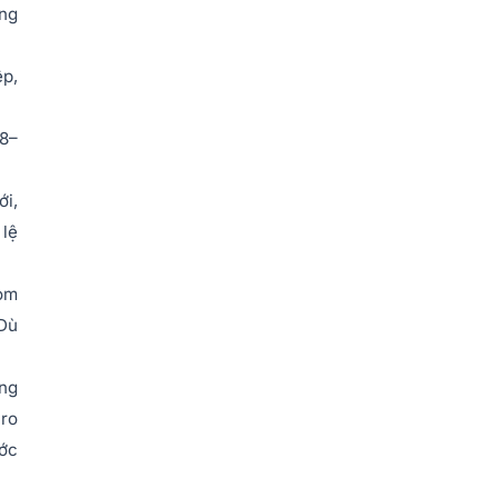
ung
ệp,
 8–
ới,
 lệ
oom
 Dù
ộng
 ro
ước