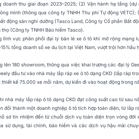
g doanh thu giai đoạn 2023–2025; (2) Vận hành hạ tầng (dự
hông minh (thông qua công ty TNHH Thu phí Tự động VETC); 
 bất động sản nghỉ dưỡng (Tasco Land, Công ty Cổ phần Bất đ
ân thọ (Công ty TNHH Bảo hiểm Tasco).
lĩnh vực phân phối đại lý bán lẻ xe ô tô khi mở rộng mạng l
5% tổng doanh số xe du lịch tại Việt Nam, vượt trội hơn hầu 
 lên 180 showroom, thông qua việc khai trương các đại lý Ge
ely đầu tư vào nhà máy lắp ráp xe ô tô dạng CKD (lắp ráp tr
t thiết kế 75.000 xe mỗi năm, dự kiến đi vào hoạt động trong 
 khi nhà máy lắp ráp ô tô dạng CKD đạt công suất cao từ sau 
n đổi thành một doanh nghiệp ô tô tích hợp toàn diện, từ lắp r
ồ sơ tín nhiệm đến từ chuỗi dịch vụ toàn diện trọn vòng đời 
a sử dụng, tài chính, bảo hiểm và các dịch vụ hậu mãi chu