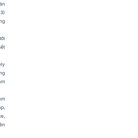
 án
(3)
ộng
ưới
hết
ely
ong
năm
năm
áp,
xe,
yên