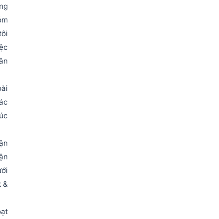
ùng
hóm
tôi
iệc
hân
oài
các
húc
uận
uận
ưới
k &
oạt