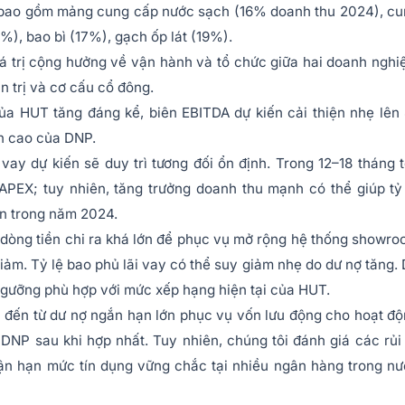
g, bao gồm mảng cung cấp nước sạch (16% doanh thu 2024), c
%), bao bì (17%), gạch ốp lát (19%).
á trị cộng hưởng về vận hành và tổ chức giữa hai doanh nghi
n trị và cơ cấu cổ đông.
ủa HUT tăng đáng kể, biên EBITDA dự kiến cải thiện nhẹ lên
n cao của DNP.
ay dự kiến sẽ duy trì tương đối ổn định. Trong 12–18 tháng t
CAPEX; tuy nhiên, tăng trưởng doanh thu mạnh có thể giúp tỷ
ần trong năm 2024.
dòng tiền chi ra khá lớn để phục vụ mở rộng hệ thống showr
giảm. Tỷ lệ bao phủ lãi vay có thể suy giảm nhẹ do dư nợ tăng.
 ngưỡng phù hợp với mức xếp hạng hiện tại của HUT.
u đến từ dư nợ ngắn hạn lớn phục vụ vốn lưu động cho hoạt đ
DNP sau khi hợp nhất. Tuy nhiên, chúng tôi đánh giá các rủi
ận hạn mức tín dụng vững chắc tại nhiều ngân hàng trong n