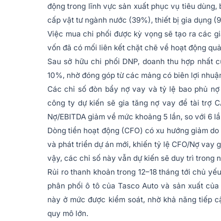
động trong lĩnh vực sản xuất phục vụ tiêu dùn
cấp vật tư ngành nước (39%), thiết bị gia dụng (9
Việc mua chi phối được kỳ vọng sẽ tạo ra các gi
vốn đã có mối liên kết chặt chẽ về hoạt động quả
Sau sở hữu chi phối DNP, doanh thu hợp nhất c
10%, nhờ đóng góp từ các mảng có biên lợi nhuậ
Các chỉ số đòn bẩy nợ vay và tỷ lệ bao phủ nợ v
công ty dự kiến sẽ gia tăng nợ vay để tài trợ 
Nợ/EBITDA giảm về mức khoảng 5 lần, so với 6 l
Dòng tiền hoạt động (CFO) có xu hướng giảm do 
và phát triển dự án mới, khiến tỷ lệ CFO/Nợ vay 
vậy, các chỉ số này vẫn dự kiến sẽ duy trì trong
Rủi ro thanh khoản trong 12–18 tháng tới chủ yế
phân phối ô tô của Tasco Auto và sản xuất của 
này ở mức được kiểm soát, nhờ khả năng tiếp c
quy mô lớn.