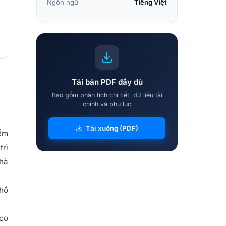
Ngôn ngữ
Tiếng Việt
Tải bản PDF đầy đủ
Bao gồm phân tích chi tiết, dữ liệu tài
chính và phụ lục
Tải xuống (PDF)
iểm
trì
khả
 hồ
sco