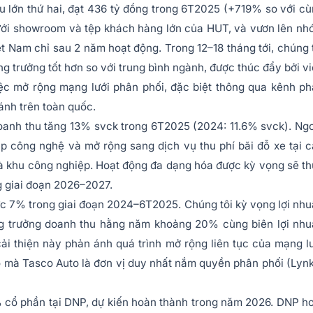
 lớn thứ hai, đạt 436 tỷ đồng trong 6T2025 (+719% so với c
lưới showroom và tệp khách hàng lớn của HUT, và vươn lên n
ệt Nam chỉ sau 2 năm hoạt động. Trong 12–18 tháng tới, chúng 
 trưởng tốt hơn so với trung bình ngành, được thúc đẩy bởi v
ệc mở rộng mạng lưới phân phối, đặc biệt thông qua kênh p
ánh trên toàn quốc.
oanh thu tăng 13% svck trong 6T2025 (2024: 11.6% svck). Ng
p công nghệ và mở rộng sang dịch vụ thu phí bãi đỗ xe tại 
và khu công nghiệp. Hoạt động đa dạng hóa được kỳ vọng sẽ t
g giai đoạn 2026–2027.
c 7% trong giai đoạn 2024–6T2025. Chúng tôi kỳ vọng lợi nh
tăng trưởng doanh thu hằng năm khoảng 20% cùng biên lợi nh
i thiện này phản ánh quá trình mở rộng liên tục của mạng l
 mà Tasco Auto là đơn vị duy nhất nắm quyền phân phối (Lyn
cổ phần tại DNP, dự kiến hoàn thành trong năm 2026. DNP h