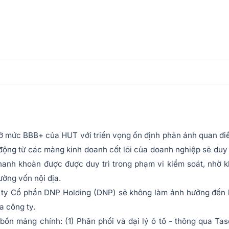
n ở mức BBB+ của HUT với triển vọng ổn định phản ánh quan đ
 động từ các mảng kinh doanh cốt lõi của doanh nghiệp sẽ duy 
o thanh khoản được được duy trì trong phạm vi kiểm soát, nhờ 
ường vốn nội địa.
g ty Cổ phần DNP Holding (DNP) sẽ không làm ảnh hưởng đến
a công ty.
ốn mảng chính: (1) Phân phối và đại lý ô tô - thông qua Ta