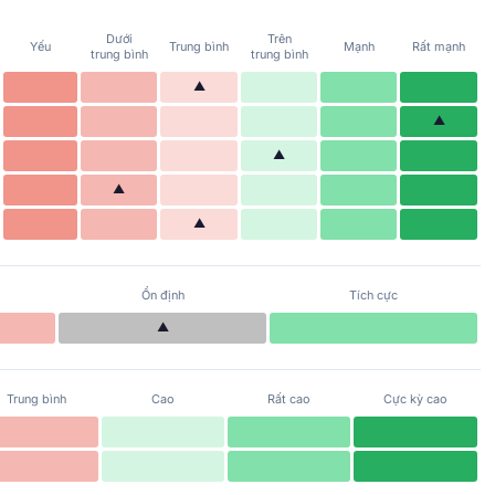
Dưới
Trên
Yếu
Trung bình
Mạnh
Rất mạnh
trung bình
trung bình
▲
▲
▲
▲
▲
Ổn định
Tích cực
▲
Trung bình
Cao
Rất cao
Cực kỳ cao