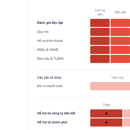
Cực kỳ
Rất yếu
yếu
Đánh giá độc lập
Quy mô
Hồ sơ kinh doanh
KNSL & HQHĐ
Đòn bẩy & TLBPN
Các yếu tố khác
Tiêu cực
Rủi ro thanh toán
Thấp
Hỗ trợ từ công ty liên kết
▲
Hỗ trợ từ chính phủ
▲