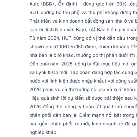
Auto (BBB+, Ổn định) – đóng góp trên 90% tổn
BOT đường bộ thu phí) và thu phí không dừng t
Phát triển và kinh doanh bất động sản nhà ở và
sản Du lịch Ninh Vân Bay); (4) Bảo hiểm phi nh
Từ năm 2024, HUT củng cố vị thế dẫn đầu trong 
showroom từ 106 lên 150 điểm, chiếm khoảng 10–1
nhà bán lẻ ô tô khác, thường có thị phần dưới 1%.
Đến cuối năm 2025, công ty đặt mục tiêu mở rộng
và Lynk & Co mới. Tập đoàn đang hợp tác cùng Ge
nước với linh kiện được nhập khẩu) với công suấ
2026, phục vụ cả thị trường nội địa và xuất khẩu.
Hiệu quả sinh lời dự kiến sẽ được cải thiện sau
2026, đồng thời công ty hoàn tất quá trình chuyể
phân phối đến bán lẻ. Điểm mạnh nổi bật trong h
bao gồm phân phối xe mới, kinh doanh xe đã qu
nghiệp khác.