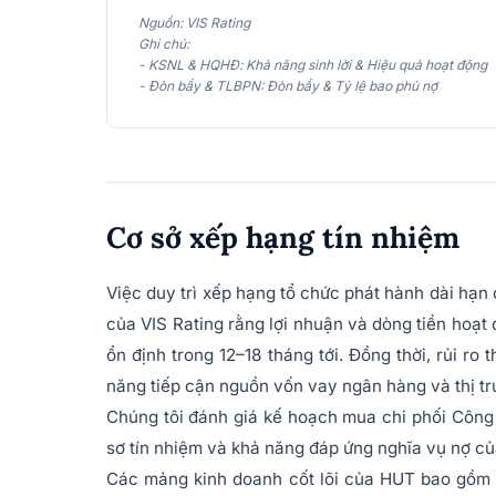
Nguồn: VIS Rating
Ghi chú:
- KSNL & HQHĐ: Khả năng sinh lời & Hiệu quả hoạt động
- Đòn bẩy & TLBPN: Đòn bẩy & Tỷ lệ bao phủ nợ
Cơ sở xếp hạng tín nhiệm
Việc duy trì xếp hạng tổ chức phát hành dài hạ
của VIS Rating rằng lợi nhuận và dòng tiền hoạt
ổn định trong 12–18 tháng tới. Đồng thời, rủi r
năng tiếp cận nguồn vốn vay ngân hàng và thị tr
Chúng tôi đánh giá kế hoạch mua chi phối Côn
sơ tín nhiệm và khả năng đáp ứng nghĩa vụ nợ củ
Các mảng kinh doanh cốt lõi của HUT bao gồm b