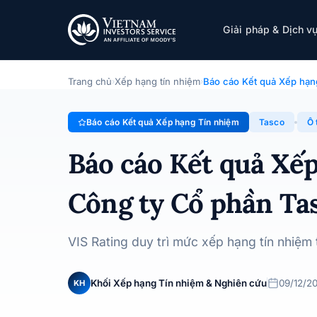
Tasco
Giải pháp & Dịch v
Báo cáo Kết quả Xếp hạng Tín nhiệm · Công ty Cổ phần 
Trang chủ
Xếp hạng tín nhiệm
Báo cáo Kết quả Xếp hạn
›
›
Báo cáo Kết quả Xếp hạng Tín nhiệm
Tasco
Ô 
Báo cáo Kết quả Xế
Công ty Cổ phần Ta
VIS Rating duy trì mức xếp hạng tín nhiệm
Khối Xếp hạng Tín nhiệm & Nghiên cứu
09/12/2
KH