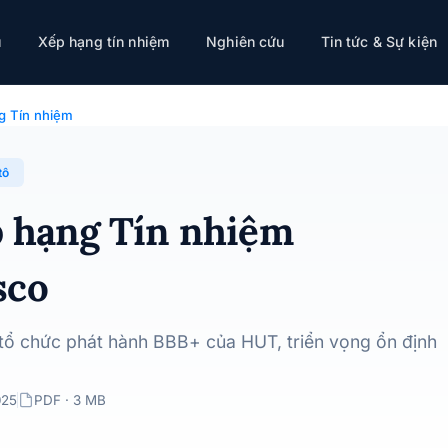
ụ
Xếp hạng tín nhiệm
Nghiên cứu
Tin tức & Sự kiện
Tasco · 09/12/2025
g Tín nhiệm
tô
p hạng Tín nhiệm
sco
 tổ chức phát hành BBB+ của HUT, triển vọng ổn định
025
PDF · 3 MB