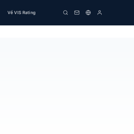
Về VIS Rating
Tải PDF
In