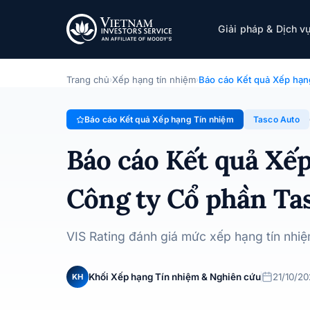
Tasco Auto
Giải pháp & Dịch v
Báo cáo Kết quả Xếp hạng Tín nhiệm · Công ty Cổ phần 
Trang chủ
Xếp hạng tín nhiệm
Báo cáo Kết quả Xếp hạn
›
›
Báo cáo Kết quả Xếp hạng Tín nhiệm
Tasco Auto
Báo cáo Kết quả Xế
Công ty Cổ phần Ta
VIS Rating đánh giá mức xếp hạng tín nhi
Khối Xếp hạng Tín nhiệm & Nghiên cứu
21/10/2
KH