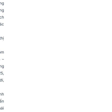
úng
ởng
ách
các
thị
oom
4 –
ông
25,
ới,
inh
vấn
hái