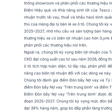
thống showroom và phân phối các thương hiệu m
Điểm Hiệu quả và Khả năng sinh lời của Tasco A
nhuận trước lãi vay, thuế và khấu hao) bình qu
thù của mảng đại lý bán lẻ xe ô tô. Chúng tôi kỳ 
2025–2027, nhờ nhu cầu và sản lượng bán hàng 
thương hiệu xe có biên lợi nhuận cao hơn (Lynk & 
phân phối các thương hiệu nói trên.
Ngoài ra, chúng tôi kỳ vọng biên lợi nhuận của T
CKD đạt công suất cao từ sau năm 2026, đồng thờ
ô tô tích hợp toàn diện, từ lắp ráp, phân phối 
nâng cao biên lợi nhuận đối với các dòng xe này.
Chúng tôi đánh giá điểm Đòn bẩy Nợ vay và Tỷ 
điểm Đòn bẩy Nợ vay ‘Trên trung bình’ và điểm Tỷ
Điểm Đòn bẩy Nợ vay ‘Trên trung bình’ được đo
đoạn 2025–2027. Chúng tôi kỳ vọng mức đòn bẩy 
đạt 39% hàng năm, giúp bù đắp phần tăng trưởng 