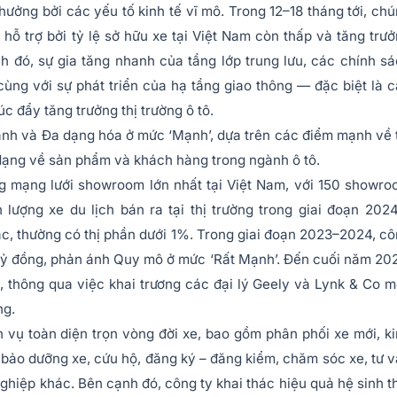
hưởng bởi các yếu tố kinh tế vĩ mô. Trong 12–18 tháng tới, ch
 hỗ trợ bởi tỷ lệ sở hữu xe tại Việt Nam còn thấp và tăng trư
h đó, sự gia tăng nhanh của tầng lớp trung lưu, các chính s
cùng với sự phát triển của hạ tầng giao thông — đặc biệt là 
úc đẩy tăng trưởng thị trường ô tô.
anh và Đa dạng hóa ở mức ‘Mạnh’, dựa trên các điểm mạnh về 
dạng về sản phẩm và khách hàng trong ngành ô tô.
g mạng lưới showroom lớn nhất tại Việt Nam, với 150 showr
lượng xe du lịch bán ra tại thị trường trong giai đoạn 202
hác, thường có thị phần dưới 1%. Trong giai đoạn 2023–2024, c
tỷ đồng, phản ánh Quy mô ở mức ‘Rất Mạnh’. Đến cuối năm 20
 thông qua việc khai trương các đại lý Geely và Lynk & Co m
ng.
 vụ toàn diện trọn vòng đời xe, bao gồm phân phối xe mới, k
bảo dưỡng xe, cứu hộ, đăng ký – đăng kiểm, chăm sóc xe, tư 
hiệp khác. Bên cạnh đó, công ty khai thác hiệu quả hệ sinh t