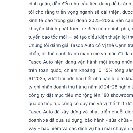
bình quân, dẫn đến nhu cầu tiêu dùng dễ bị ảnh 
tôi cho rằng triển vọng ngành sẽ cải thiện, được
kinh tế cao trong giai đoạn 2025–2026. Bên cạn
khuyến khích phát triển xe điện của chính phủ, 
tuyến cao tốc mới — sẽ tạo điều kiện thuận lợi th
Chúng tôi đánh giá Tasco Auto có Vị thế Cạnh tr
phần, lợi thế cạnh tranh mạnh mẽ và mức độ đa 
Tasco Auto hiện đang vận hành một trong nhữn
trên toàn quốc, chiếm khoảng 10–15% tổng sản 
6T2025, vượt trội hơn hầu hết nhà bán lẻ ô tô k
ty ghi nhận doanh thu hàng năm từ 24–28 nghìn 
công ty đặt mục tiêu mở rộng lên 180 showroom,
qua đó tiếp tục củng cố quy mô và vị thế thị trườ
Tasco Auto đã xây dựng và phát triển chuỗi dịch
doanh xe đã qua sử dụng, bảo hành - sửa chữa - 
vay – bảo hiểm và các dịch vụ hậu mãi chuyên ng