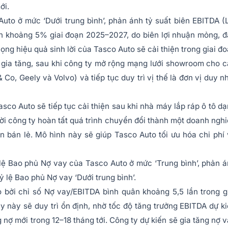
ới.
uto ở mức ‘Dưới trung bình’, phản ánh tỷ suất biên EBITDA (
ân khoảng 5% giai đoạn 2025–2027, do biên lợi nhuận mỏng, 
vọng hiệu quả sinh lời của Tasco Auto sẽ cải thiện trong giai đ
gia tăng, sau khi công ty mở rộng mạng lưới showroom cho 
Co, Geely và Volvo) và tiếp tục duy trì vị thế là đơn vị duy n
asco Auto sẽ tiếp tục cải thiện sau khi nhà máy lắp ráp ô tô d
i công ty hoàn tất quá trình chuyển đổi thành một doanh ngh
đến bán lẻ. Mô hình này sẽ giúp Tasco Auto tối ưu hóa chi phí
lệ Bao phủ Nợ vay của Tasco Auto ở mức ‘Trung bình’, phản 
 lệ Bao phủ Nợ vay ‘Dưới trung bình’.
 bởi chỉ số Nợ vay/EBITDA bình quân khoảng 5,5 lần trong g
này sẽ duy trì ổn định, nhờ tốc độ tăng trưởng EBITDA dự k
nợ mới trong 12–18 tháng tới. Công ty dự kiến sẽ gia tăng nợ 