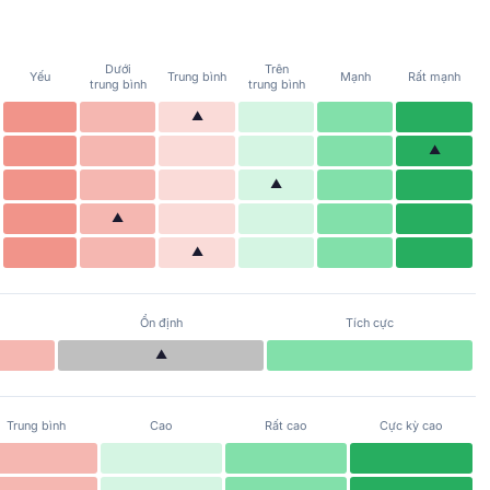
Dưới
Trên
Yếu
Trung bình
Mạnh
Rất mạnh
trung bình
trung bình
▲
▲
▲
▲
▲
Ổn định
Tích cực
▲
Trung bình
Cao
Rất cao
Cực kỳ cao