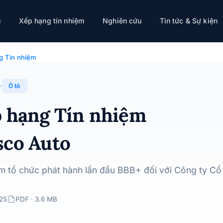
ụ
Xếp hạng tín nhiệm
Nghiên cứu
Tin tức & Sự kiện
Tasco Auto · 21/10/2025
g Tín nhiệm
Ô tô
p hạng Tín nhiệm
sco Auto
ệm tổ chức phát hành lần đầu BBB+ đối với Công ty Cổ
025
PDF · 3.6 MB