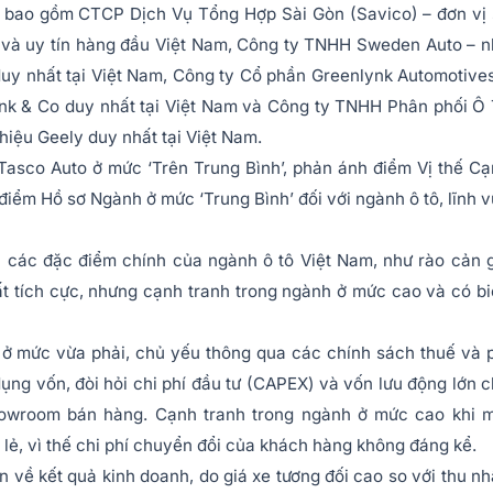
, bao gồm CTCP Dịch Vụ Tổng Hợp Sài Gòn (Savico) – đơn vị
ời và uy tín hàng đầu Việt Nam, Công ty TNHH Sweden Auto – 
duy nhất tại Việt Nam, Công ty Cổ phần Greenlynk Automotive
ynk & Co duy nhất tại Việt Nam và Công ty TNHH Phân phối Ô
hiệu Geely duy nhất tại Việt Nam.
Tasco Auto ở mức ‘Trên Trung Bình’, phản ánh điểm Vị thế C
iểm Hồ sơ Ngành ở mức ‘Trung Bình’ đối với ngành ô tô, lĩnh 
 các đặc điểm chính của ngành ô tô Việt Nam, như rào cản 
ất tích cực, nhưng cạnh tranh trong ngành ở mức cao và có b
 ở mức vừa phải, chủ yếu thông qua các chính sách thuế và 
ụng vốn, đòi hỏi chi phí đầu tư (CAPEX) và vốn lưu động lớn 
howroom bán hàng. Cạnh tranh trong ngành ở mức cao khi m
 lẻ, vì thế chi phí chuyển đổi của khách hàng không đáng kể.
n về kết quả kinh doanh, do giá xe tương đối cao so với thu n