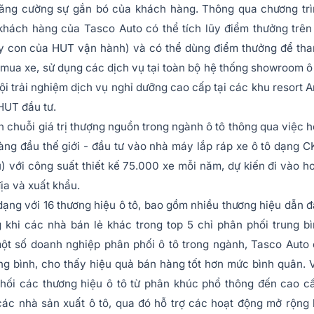
ăng cường sự gắn bó của khách hàng. Thông qua chương trì
khách hàng của Tasco Auto có thể tích lũy điểm thưởng trên
ty con của HUT vận hành) và có thể dùng điểm thưởng để th
, mua xe, sử dụng các dịch vụ tại toàn bộ hệ thống showroom ô
i trải nghiệm dịch vụ nghỉ dưỡng cao cấp tại các khu resort 
HUT đầu tư.
 chuỗi giá trị thượng nguồn trong ngành ô tô thông qua việc 
hàng đầu thế giới - đầu tư vào nhà máy lắp ráp xe ô tô dạng 
u) với công suất thiết kế 75.000 xe mỗi năm, dự kiến đi vào h
ịa và xuất khẩu.
ng với 16 thương hiệu ô tô, bao gồm nhiều thương hiệu dẫn 
g khi các nhà bán lẻ khác trong top 5 chỉ phân phối trung b
ột số doanh nghiệp phân phối ô tô trong ngành, Tasco Auto
g bình, cho thấy hiệu quả bán hàng tốt hơn mức bình quân. 
hối các thương hiệu ô tô từ phân khúc phổ thông đến cao c
các nhà sản xuất ô tô, qua đó hỗ trợ các hoạt động mở rộng