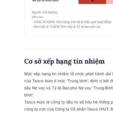
Hỗ trợ từ chính phủ
▲
Nguồn: VIS Rating
Ghi chú:
- KSNL & HQHĐ: Khả năng sinh lời & Hiệu quả hoạt động
- Đòn bẩy & TLBPN: Đòn bẩy & Tỷ lệ bao phủ nợ
Cơ sở xếp hạng tín nhiệm
Mức xếp hạng tín nhiệm tổ chức phát hành dài
của Tasco Auto ở mức ‘Trung bình’, định vị bởi
bẩy Nợ vay và Tỷ lệ Bao phủ Nợ vay ‘Trung Bình’
bình’.
Tasco Auto là công ty đầu tư sở hữu hệ thống ph
công ty con của Công ty Cổ phần Tasco (HUT, B