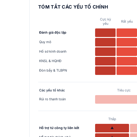
TÓM TẮT CÁC YẾU TỐ CHÍNH
Cực kỳ
Rất yếu
yếu
Đánh giá độc lập
Quy mô
Hồ sơ kinh doanh
KNSL & HQHĐ
Đòn bẩy & TLBPN
Các yếu tố khác
Tiêu cực
Rủi ro thanh toán
Thấp
Hỗ trợ từ công ty liên kết
▲