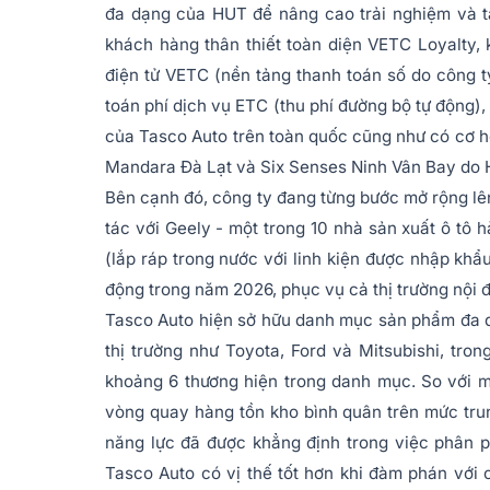
đa dạng của HUT để nâng cao trải nghiệm và t
khách hàng thân thiết toàn diện VETC Loyalty, 
điện tử VETC (nền tảng thanh toán số do công 
toán phí dịch vụ ETC (thu phí đường bộ tự động)
của Tasco Auto trên toàn quốc cũng như có cơ hộ
Mandara Đà Lạt và Six Senses Ninh Vân Bay do 
Bên cạnh đó, công ty đang từng bước mở rộng lên
tác với Geely - một trong 10 nhà sản xuất ô tô 
(lắp ráp trong nước với linh kiện được nhập khẩ
động trong năm 2026, phục vụ cả thị trường nội đ
Tasco Auto hiện sở hữu danh mục sản phẩm đa dạ
thị trường như Toyota, Ford và Mitsubishi, tron
khoảng 6 thương hiện trong danh mục. So với m
vòng quay hàng tồn kho bình quân trên mức trun
năng lực đã được khẳng định trong việc phân p
Tasco Auto có vị thế tốt hơn khi đàm phán với 