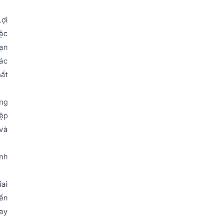
Lợi
đặc
oạn
các
hất
ạng
iệp
 và
ánh
iai
iến
vay