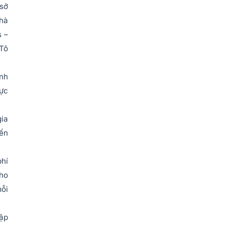
 sở
nhà
s –
 Tô
ạnh
vực
gia
iến
phí
cho
ỗi
hập