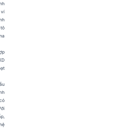
nh
 ví
anh
 tô
Ana
hợp
CKD
oạt
đầu
ình
 có
Với
ấp,
 hệ