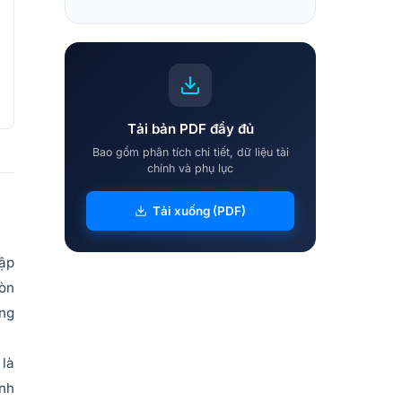
Tải bản PDF đầy đủ
Bao gồm phân tích chi tiết, dữ liệu tài
chính và phụ lục
Tải xuống (PDF)
lập
Đòn
ung
 là
ành