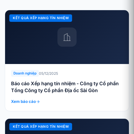
KẾT QUẢ XẾP HẠNG TÍN NHIỆM
05/12/2025
Doanh nghiệp
Báo cáo Xếp hạng tín nhiệm - Công ty Cổ phần
Tổng Công ty Cổ phần Địa ốc Sài Gòn
Xem báo cáo
KẾT QUẢ XẾP HẠNG TÍN NHIỆM