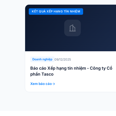
KẾT QUẢ XẾP HẠNG TÍN NHIỆM
09/12/2025
Doanh nghiệp
Báo cáo Xếp hạng tín nhiệm - Công ty Cổ
phần Tasco
Xem báo cáo