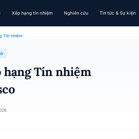
ụ
Xếp hạng tín nhiệm
Nghiên cứu
Tin tức & Sự kiện
 Tasco · 04/06/2026
g Tín nhiệm
tô
p hạng Tín nhiệm
sco
026