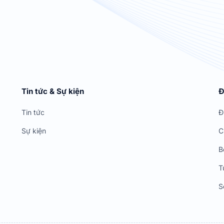
Tin tức & Sự kiện
Đ
Tin tức
Đ
Sự kiện
C
B
T
S