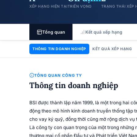
XẾP HẠNG HIỆN TẠI
TRIỂN VỌNG
TRẠNG THÁI XẾP
Tổng quan
Kết quả xếp hạng
THÔNG TIN DOANH NGHIỆP
KẾT QUẢ XẾP HẠNG
TỔNG QUAN CÔNG TY
Thông tin doanh nghiệp
BSI được thành lập năm 1999, là một trong hai cô
động theo mô hình kinh doanh truyền thống tập t
cho vay ký quỹ, đồng thời cũng mở rộng dịch vụ
Là công ty con quan trọng của một trong những
thương mại cố phần Đầu tư và Phát triển Việt Nam