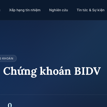
ụ
Xếp hạng tín nhiệm
Nghiên cứu
Tin tức & Sự kiện
G KHOÁN
n Chứng khoán BIDV
0