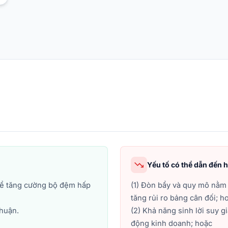
Yếu tố có thể dẫn đến 
để tăng cường bộ đệm hấp
(1) Đòn bẩy và quy mô nằm g
tăng rủi ro bảng cân đối; h
nhuận.
(2) Khả năng sinh lời suy 
động kinh doanh; hoặc