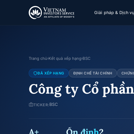
Giải pháp & Dịch v
Trang chủ
Kết quả xếp hạng
BSC
›
›
ĐÃ XẾP HẠNG
ĐỊNH CHẾ TÀI CHÍNH
CHỨN
Công ty Cổ phầ
BSC
TICKER:
A+
Ổn định
2