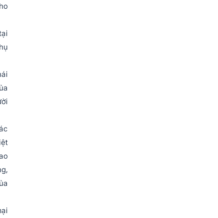
cho
tại
phụ
hái
của
ười
các
iệt
lao
ng,
của
mại