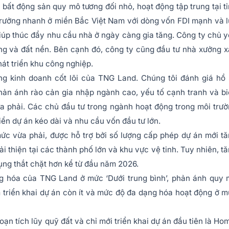
 bất động sản quy mô tương đối nhỏ, hoạt động tập trung tại t
trưởng nhanh ở miền Bắc Việt Nam với dòng vốn FDI mạnh và 
iúp thúc đẩy nhu cầu nhà ở ngày càng gia tăng. Công ty chủ 
ầng và đất nền. Bên cạnh đó, công ty cũng đầu tư nhà xưởng 
át triển khu công nghiệp.
ng kinh doanh cốt lõi của TNG Land. Chúng tôi đánh giá hồ
hản ánh rào cản gia nhập ngành cao, yếu tố cạnh tranh và b
ừa phải. Các chủ đầu tư trong ngành hoạt động trong môi trư
iển dự án kéo dài và nhu cầu vốn đầu tư lớn.
ức vừa phải, được hỗ trợ bởi số lượng cấp phép dự án mới t
ải thiện tại các thành phố lớn và khu vực vệ tinh. Tuy nhiên, t
ụng thắt chặt hơn kể từ đầu năm 2026.
ng hóa của TNG Land ở mức ‘Dưới trung bình’, phản ánh quy
m triển khai dự án còn ít và mức độ đa dạng hóa hoạt động ở 
oạn tích lũy quỹ đất và chỉ mới triển khai dự án đầu tiên là Ho