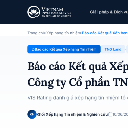
TNG Land
Giải pháp & Dịch v
Báo cáo Kết quả Xếp hạng Tín nhiệm · Công ty Cổ phần
Trang chủ
Xếp hạng tín nhiệm
Báo cáo Kết quả Xếp hạn
›
›
Báo cáo Kết quả Xếp hạng Tín nhiệm
TNG Land
Báo cáo Kết quả Xế
Công ty Cổ phần T
VIS Rating đánh giá xếp hạng tín nhiệm tổ
Khối Xếp hạng Tín nhiệm & Nghiên cứu
10/06/2
KH