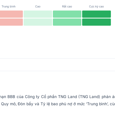
Trung bình
Cao
Rất cao
Cực kỳ cao
i hạn BBB của Công ty Cổ phần TNG Land (TNG Land) phản á
, Quy mô, Đòn bẩy và Tỷ lệ bao phủ nợ ở mức ‘Trung bình’, c