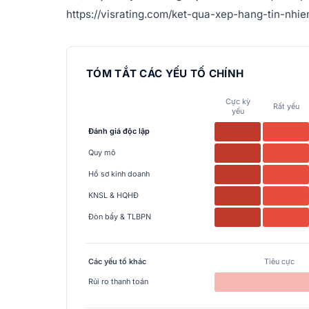
https://visrating.com/ket-qua-xep-hang-tin-nhiem
TÓM TẮT CÁC YẾU TỐ CHÍNH
Cực kỳ
Rất yếu
yếu
Đánh giá độc lập
Quy mô
Hồ sơ kinh doanh
KNSL & HQHĐ
Đòn bẩy & TLBPN
Các yếu tố khác
Tiêu cực
Rủi ro thanh toán