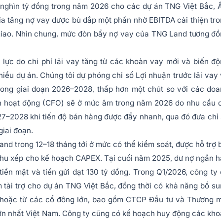
5 nghìn tỷ đồng trong năm 2026 cho các dự án TNG Việt Bắc,
gia tăng nợ vay được bù đắp một phần nhờ EBITDA cải thiện tr
giao. Nhìn chung, mức đòn bẩy nợ vay của TNG Land tương đ
lực do chi phí lãi vay tăng từ các khoản vay mới và biến đ
nhiều dự án. Chúng tôi dự phóng chỉ số Lợi nhuận trước lãi vay
 trong giai đoạn 2026–2028, thấp hơn một chút so với các do
ền hoạt động (CFO) sẽ ở mức âm trong năm 2026 do nhu cầu 
2027–2028 khi tiến độ bán hàng được đẩy nhanh, qua đó đưa chỉ
iai đoạn.
nd trong 12–18 tháng tới ở mức có thể kiểm soát, được hỗ trợ 
thu xếp cho kế hoạch CAPEX. Tại cuối năm 2025, dư nợ ngắn 
ền mặt và tiền gửi đạt 130 tỷ đồng. Trong Q1/2026, công ty
tài trợ cho dự án TNG Việt Bắc, đồng thời có khả năng bổ s
n hoặc từ các cổ đông lớn, bao gồm CTCP Đầu tư và Thương 
n nhất Việt Nam. Công ty cũng có kế hoạch huy động các kh