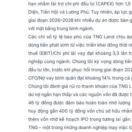
hạn nhằm tài trợ chi phí đầu tư (CAPEX) hơn 1,
Diện, Tiên Hội và Lương Phú. Tuy nhiên, áp lực 
giai đoạn 2026–2028 khi nhiều dự án được bàn 
với mặt bằng trung bình ngành.
Các chỉ số tỷ lệ bao phủ của TNG Land chịu áp 
dòng tiền phát sinh từ việc triển khai đồng thời 
thuế (EBIT)/Chi phí lãi vay đạt khoảng 3,3 lần
nghiệp cùng ngành. Chúng tôi kỳ vọng dòng ti
đầu tư lớn, trước khi phục hồi trong giai đoạn 
CFO/Nợ vay bình quân đạt khoảng 14% trong cả g
Chúng tôi đánh giá rủi ro thanh khoản của TNG La
dư nợ ngắn hạn thấp và các nguồn vốn đã được 
46 tỷ đồng được đảm bảo hoàn toàn nhờ lượng ti
huy động gần 400 tỷ đồng vốn chủ sở hữu nhằm 
thêm vốn nhờ kế hoạch IPO trong tương lai gầ
TNG – một trong những doanh nghiệp may mặc lớ