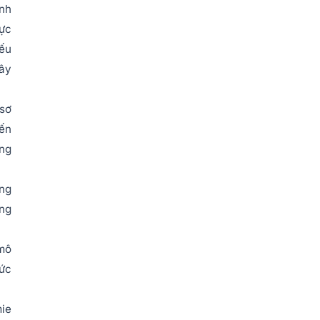
ỉnh
lực
yếu
xây
 sơ
iến
ờng
ăng
ăng
 mô
mức
mie