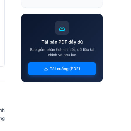
Tải bản PDF đầy đủ
Bao gồm phân tích chi tiết, dữ liệu tài
chính và phụ lục
Tải xuống (PDF)
nh
ùng