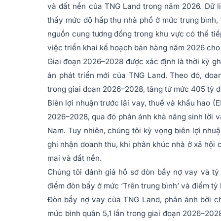
và đất nền của TNG Land trong năm 2026. Dữ l
thấy mức độ hấp thụ nhà phố ở mức trung bình, t
nguồn cung tương đồng trong khu vực có thể tiếp
việc triển khai kế hoạch bán hàng năm 2026 cho
Giai đoạn 2026–2028 được xác định là thời kỳ gh
án phát triển mới của TNG Land. Theo đó, doa
trong giai đoạn 2026–2028, tăng từ mức 405 tỷ 
Biên lợi nhuận trước lãi vay, thuế và khấu hao 
2026–2028, qua đó phản ánh khả năng sinh lời v
Nam. Tuy nhiên, chúng tôi kỳ vọng biên lợi nhu
ghi nhận doanh thu, khi phân khúc nhà ở xã hội 
mại và đất nền.
Chúng tôi đánh giá hồ sơ đòn bẩy nợ vay và tỷ
điểm đòn bẩy ở mức ‘Trên trung bình’ và điểm tỷ 
Đòn bẩy nợ vay của TNG Land, phản ánh bởi chỉ
mức bình quân 5,1 lần trong giai đoạn 2026–2028