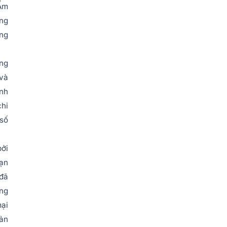
 Ấm
ong
ồng
ộng
 và
anh
chi
 số
bởi
hạn
 đã
ung
mại
oản