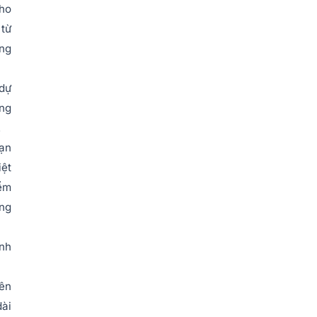
cho
 từ
ọng
 dự
ồng
.
oạn
iệt
iểm
ơng
ánh
lên
dài