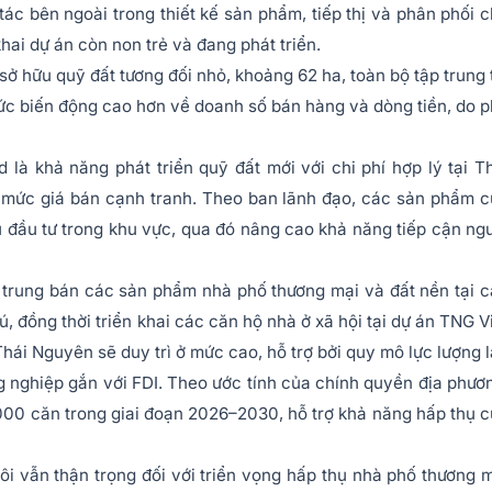
ác bên ngoài trong thiết kế sản phẩm, tiếp thị và phân phối 
khai dự án còn non trẻ và đang phát triển.
 hữu quỹ đất tương đối nhỏ, khoảng 62 ha, toàn bộ tập trung 
ức biến động cao hơn về doanh số bán hàng và dòng tiền, do 
 là khả năng phát triển quỹ đất mới với chi phí hợp lý tại T
 mức giá bán cạnh tranh. Theo ban lãnh đạo, các sản phẩm 
 đầu tư trong khu vực, qua đó nâng cao khả năng tiếp cận ng
 trung bán các sản phẩm nhà phố thương mại và đất nền tại 
, đồng thời triển khai các căn hộ nhà ở xã hội tại dự án TNG V
Thái Nguyên sẽ duy trì ở mức cao, hỗ trợ bởi quy mô lực lượng 
g nghiệp gắn với FDI. Theo ước tính của chính quyền địa phươ
.000 căn trong giai đoạn 2026–2030, hỗ trợ khả năng hấp thụ 
tôi vẫn thận trọng đối với triển vọng hấp thụ nhà phố thương 