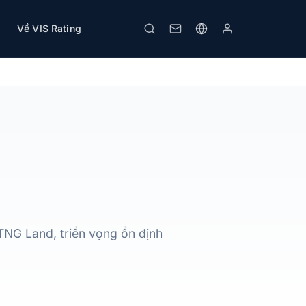
Về VIS Rating
Tải PDF
In
TNG Land, triển vọng ổn định