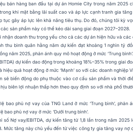
iệu bán hàng ban đầu tại dự án Homie City trong năm 2025 
rong khi mặt bằng lãi suất cao và áp lực cạnh tranh gia tăng
 tục gây áp lực lên khả năng tiêu thụ. Do đó, chúng tôi kỳ v
 các sản phẩm này có thể kéo dài sang giai đoạn 2027–2028.
i nhận doanh thu trọng yếu cho cả các dự án hiện hữu và các
nh thu bình quân hằng năm dự kiến đạt khoảng 1 nghìn tỷ đ
đồng năm 2025, phản ánh quy mô hoạt động ở mức ‘Trung bình’
(EBITDA) dự kiến dao động trong khoảng 18%–35% trong giai đ
à hiệu quả hoạt động ở mức ‘Mạnh’ so với các doanh nghiệp V
ận sẽ biến động do phụ thuộc vào cơ cấu sản phẩm và thời đ
chịu biên lợi nhuận thấp hơn theo quy định so với nhà phố thư
 lệ bao phủ nợ vay của TNG Land ở mức ‘Trung bình’, phản 
lệ bao phủ nợ vay ở mức ‘Dưới trung bình’.
 số Nợ vay/EBITDA, dự kiến tăng từ 1,8 lần trong năm 2025 
. Mức tăng này chủ yếu đến từ việc công ty gia tăng vay nợ 