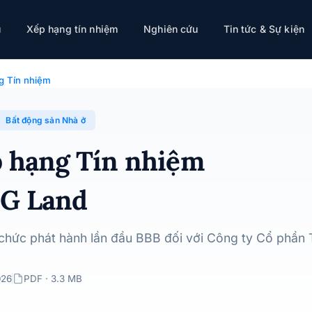
ụ
Xếp hạng tín nhiệm
Nghiên cứu
Tin tức & Sự kiện
 TNG Land · 10/06/2026
g Tín nhiệm
Bất động sản Nhà ở
p hạng Tín nhiệm
NG Land
 chức phát hành lần đầu BBB đối với Công ty Cổ phần 
026
PDF · 3.3 MB