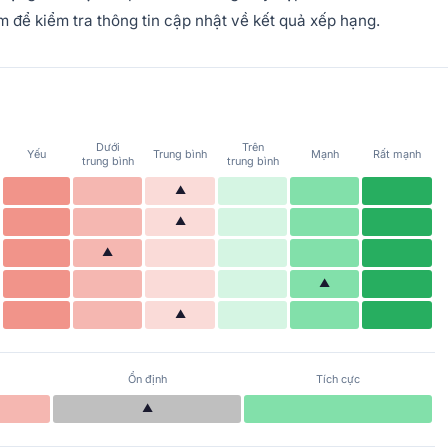
 để kiểm tra thông tin cập nhật về kết quả xếp hạng.
Dưới
Trên
Yếu
Trung bình
Mạnh
Rất mạnh
trung bình
trung bình
▲
▲
▲
▲
▲
Ổn định
Tích cực
▲