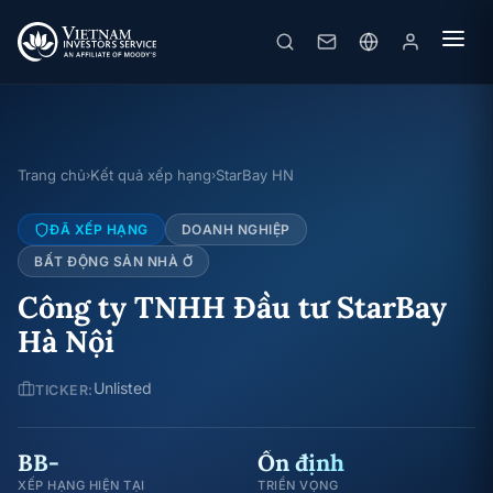
Trang chủ
Kết quả xếp hạng
StarBay HN
›
›
ĐÃ XẾP HẠNG
DOANH NGHIỆP
BẤT ĐỘNG SẢN NHÀ Ở
Công ty TNHH Đầu tư StarBay
Hà Nội
Unlisted
TICKER:
BB-
Ổn định
XẾP HẠNG HIỆN TẠI
TRIỂN VỌNG