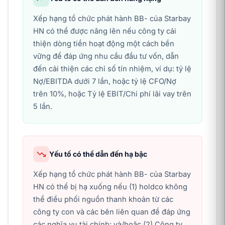
Xếp hạng tổ chức phát hành BB- của Starbay
HN có thể được nâng lên nếu công ty cải
thiện dòng tiền hoạt động một cách bền
vững để đáp ứng nhu cầu đầu tư vốn, dẫn
đến cải thiện các chỉ số tín nhiệm, ví dụ: tỷ lệ
Nợ/EBITDA dưới 7 lần, hoặc tỷ lệ CFO/Nợ
trên 10%, hoặc Tỷ lệ EBIT/Chi phí lãi vay trên
5 lần.
Yếu tố có thể dẫn đến hạ bậc
Xếp hạng tổ chức phát hành BB- của Starbay
HN có thể bị hạ xuống nếu (1) holdco không
thể điều phối nguồn thanh khoản từ các
công ty con và các bên liên quan để đáp ứng
các nghĩa vụ tài chính; và/hoặc (2) Công ty