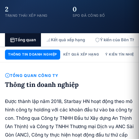
2
0
TRẠNG THÁI XẾP HẠNG
SPO ĐÃ CÔNG BỐ
Tổng quan
Kết quả xếp hạng
Ý kiến của Bên Thứ 
THÔNG TIN DOANH NGHIỆP
KẾT QUẢ XẾP HẠNG
Ý KIẾN TÍN NHIỆM
TỔNG QUAN CÔNG TY
Thông tin doanh nghiệp
Được thành lập năm 2018, Starbay HN hoạt động theo mô
hình công ty holding với các khoản đầu tư vào ba công ty
con. Thông qua Công ty TNHH Đầu tư Xây dựng An Thịnh
(An Thịnh) và Công ty TNHH Thương mại Dịch vụ ANC Sài
Gòn (ANC), Công ty thực hiện hoạt động đầu tư thứ cấp