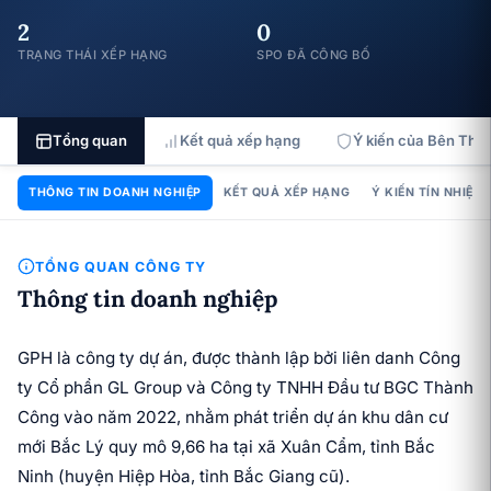
2
0
TRẠNG THÁI XẾP HẠNG
SPO ĐÃ CÔNG BỐ
Tổng quan
Kết quả xếp hạng
Ý kiến của Bên Thứ 
THÔNG TIN DOANH NGHIỆP
KẾT QUẢ XẾP HẠNG
Ý KIẾN TÍN NHIỆM
TỔNG QUAN CÔNG TY
Thông tin doanh nghiệp
GPH là công ty dự án, được thành lập bởi liên danh Công
ty Cổ phần GL Group và Công ty TNHH Đầu tư BGC Thành
Công vào năm 2022, nhằm phát triển dự án khu dân cư
mới Bắc Lý quy mô 9,66 ha tại xã Xuân Cẩm, tỉnh Bắc
Ninh (huyện Hiệp Hòa, tỉnh Bắc Giang cũ).