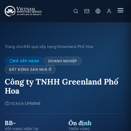
Trang chủ
Kết quả xếp hạng
Greenland Phố Hoa
›
›
ĐÃ XẾP HẠNG
DOANH NGHIỆP
BẤT ĐỘNG SẢN NHÀ Ở
Công ty TNHH Greenland Phố
Hoa
Unlisted
TICKER:
BB-
Ổn định
XẾP HẠNG HIỆN TẠI
TRIỂN VỌNG